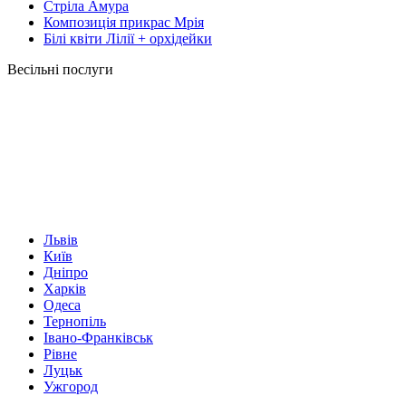
Стріла Амура
Композиція прикрас Мрія
Білі квіти Лілії + орхідейки
Весільні послуги
Львів
Київ
Дніпро
Харків
Одеса
Тернопіль
Івано-Франківськ
Рівне
Луцьк
Ужгород