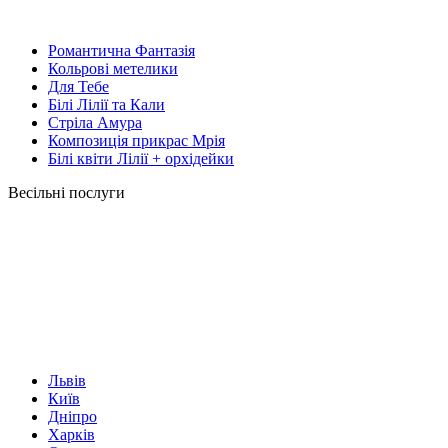
Романтична Фантазія
Кольрові метелики
Для Тебе
Білі Лілії та Кали
Стріла Амура
Композиція прикрас Мрія
Білі квіти Лілії + орхідейки
Весільні послуги
Львів
Київ
Дніпро
Харків