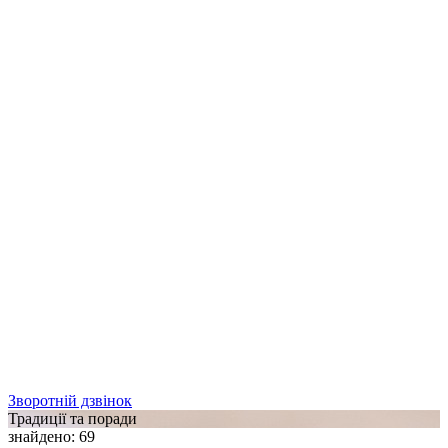
Зворотній дзвінок
Традиції та поради
знайдено
:
69