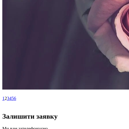
1
2
3
4
5
6
Залишити заявку
Ми вам зателефонуємо