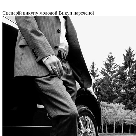
Сценарій викупу молодої! Викуп нареченої