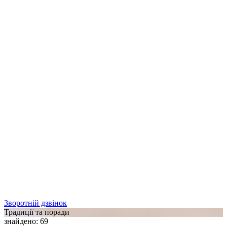
Зворотній дзвінок
Традиції та поради
знайдено
:
69