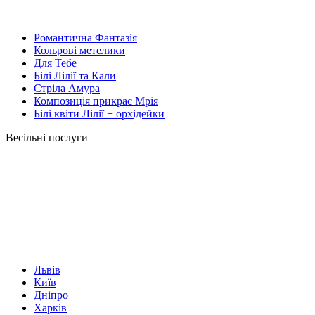
Романтична Фантазія
Кольрові метелики
Для Тебе
Білі Лілії та Кали
Стріла Амура
Композиція прикрас Мрія
Білі квіти Лілії + орхідейки
Весільні послуги
Львів
Київ
Дніпро
Харків