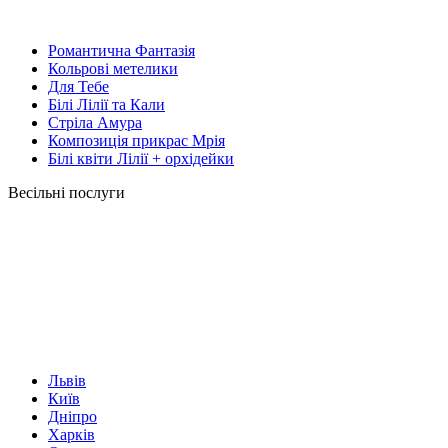
Романтична Фантазія
Кольрові метелики
Для Тебе
Білі Лілії та Кали
Стріла Амура
Композиція прикрас Мрія
Білі квіти Лілії + орхідейки
Весільні послуги
Львів
Київ
Дніпро
Харків