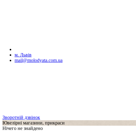
м. Львів
mail@molodyata.com.ua
Зворотній дзвінок
Ювелірні магазини, прикраси
Нічего не знайдено