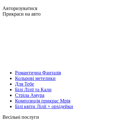
Авторизуватися
Прикраси на авто
Романтична Фантазія
Кольрові метелики
Для Тебе
Білі Лілії та Кали
Стріла Амура
Композиція прикрас Мрія
Білі квіти Лілії + орхідейки
Весільні послуги