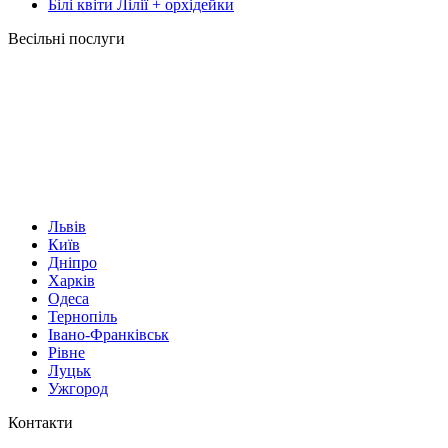
Білі квіти Лілії + орхідейки
Весільні послуги
Львів
Київ
Дніпро
Харків
Одеса
Тернопіль
Івано-Франківськ
Рівне
Луцьк
Ужгород
Контакти