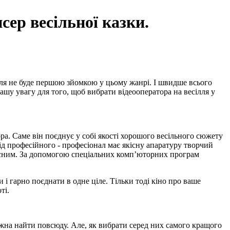
сер весільної казки.
ілля не буде першою зйомкою у цьому жанрі. І швидше всього
ашу увагу для того, щоб вибрати відеооператора на весілля у
ра. Саме він поєднує у собі якості хорошого весільного сюжету
ід професійного - професіонал має якісну апаратуру творчий
якісним. За допомогою спеціальних комп’юторних програм
 гарно поєднати в одне ціле. Тільки тоді кіно про ваше
ті.
ожна найти повсюду. Але, як вибрати серед них самого кращого