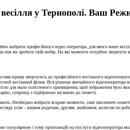
весілля у Тернополі. Ваш Режи
рібно вибрати професійного відео оператора, для якого ваше вес
ш ніж ви зробите свій вибір. На які моменти потрібно звернути в
угами краще звертатись до професійного весільного відеооперато
есний весільний фільм. Вся різниця звичайного відеооператора в
 світло для мало освітленого приміщення, щоб зображення було 
енарію, супровід з підібраною музикою до сюжету.
ти. Необхідно вибрати яскраві моменти, самі хвилюючі сюжети і
егляду усім – вашим родичам, друзям, знайомим, колегам по робо
дуже популярною і тому пропозицій на послуги відеооператора м