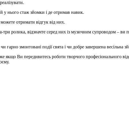
реалізувати.
ий у нього стаж зйомки і де отримав навик.
і можете отримати відгук від них.
ва-три ролика, відзначте серед них із музичним супроводом – ви 
ь чи гарно змонтовані події свята і чи добре завершена весільна з
адже якщо Ви передивитесь роботи творчого професіонального від
оєму.