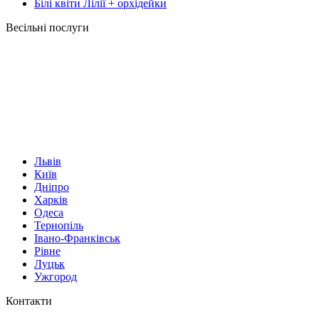
Білі квіти Лілії + орхідейки
Весільні послуги
Львів
Київ
Дніпро
Харків
Одеса
Тернопіль
Івано-Франківськ
Рівне
Луцьк
Ужгород
Контакти