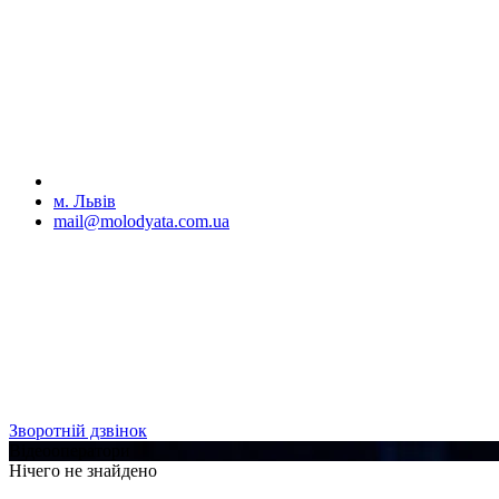
м. Львів
mail@molodyata.com.ua
Зворотній дзвінок
Відеооператори
Нічего не знайдено