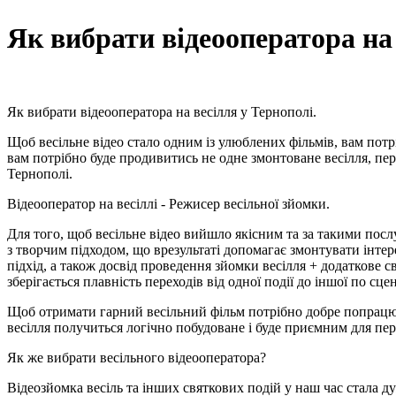
Як вибрати відеооператора на 
Як вибрати відеооператора на весілля у Тернополі.
Щоб весільне відео стало одним із улюблених фільмів, вам пот
вам потрібно буде продивитись не одне змонтоване весілля, пер
Тернополі.
Відеооператор на весіллі - Режисер весільної зйомки.
Для того, щоб весільне відео вийшло якісним та за такими посл
з творчим підходом, що врезультаті допомагає змонтувати інтер
підхід, а також досвід проведення зйомки весілля + додаткове
зберігається плавність переходів від одної події до іншої по сц
Щоб отримати гарний весільний фільм потрібно добре попрацюва
весілля получиться логічно побудоване і буде приємним для пер
Як же вибрати весільного відеооператора?
Відеозйомка весіль та інших святкових подій у наш час стала 