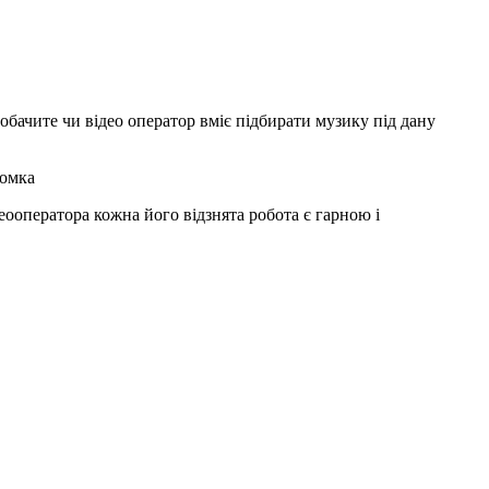
побачите чи відео оператор вміє підбирати музику під дану
йомка
еооператора кожна його відзнята робота є гарною і