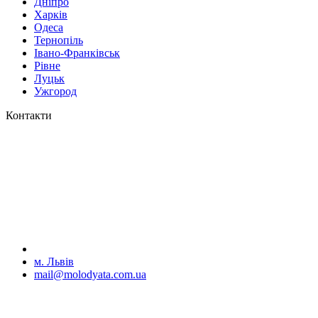
Дніпро
Харків
Одеса
Тернопіль
Івано-Франківськ
Рівне
Луцьк
Ужгород
Контакти
м. Львів
mail@molodyata.com.ua