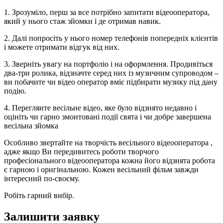
1. Зрозуміло, перш за все потрібно запитати відеооператора,
який у нього стаж зйомки і де отримав навик.
2. Далі попросіть у нього номер телефонів попередніх клієнтів
і можете отримати відгук від них.
3. Зверніть увагу на портфоліо і на оформлення. Продивіться
два-три ролика, відзначте серед них із музичним супроводом –
ви побачите чи відео оператор вміє підбирати музику під дану
подію.
4. Переглянте весільне відео, яке було відзнято недавно і
оцініть чи гарно змонтовані події свята і чи добре завершена
весільна зйомка
Особливо звертайте на творчість весільного відеооператора ,
адже якщо Ви передивитесь роботи творчого
професіонального відеооператора кожна його відзнята робота
є гарною і оригінальною. Кожен весільний фільм завжди
інтересний по-своєму.
Робіть гарний вибір.
Залишити заявку