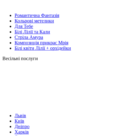
Романтична Фантазія
Кольрові метелики
Для Тебе
Білі Лілії та Кали
Стріла Амура
Композиція прикрас Мрія
Білі квіти Лілії + орхідейки
Весільні послуги
Львів
Київ
Дніпро
Харків