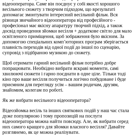
відеооператора. Саме він поєднує у собі якості хорошого
весільного сюжету з творчим підходом, що врезультаті
допомагає змонтувати інтересний весільний фільм. Вся
різниця звичайного відеооператора від професійного -
професіонал має якісну апаратуру творчий підхід, а також
досвід проведення зйомки весілля + додаткове світло для мало
освітленого приміщення, щоб зображення було якісним. За
допомогою спеціальних комп’юторних програм зберігається
плавність переходів від одної події до іншої по сценарію,
супровід з підібраною музикою до сюжету.
Щоб отримати гарний весільний фільм потрібно добре
попрацювати. Необхідно вибрати яскраві моменти, самі
хвилюючі сюжети і гарно поєднати в одне ціле. Тільки тоді
кіно про ваше весілля получиться логічно побудоване і буде
приємним для перегляду усім – вашим родичам, друзям,
знайомим, колегам по роботі.
Як же вибрати весільного відеооператора?
Відеозйомка весіль та інших святкових подій у наш час стала
дуже популярною і тому пропозицій на послуги
відеооператора можна найти повсюду. Але, як вибрати серед
них самого кращого для зйомки власного весілля? Давайте
розглянемо, як це можна реалізувати.