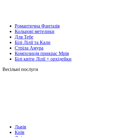
Романтична Фантазія
Кольрові метелики
Для Тебе
Білі Лілії та Кали
Стріла Амура
Композиція прикрас Мрія
Білі квіти Лілії + орхідейки
Весільні послуги
Львів
Київ