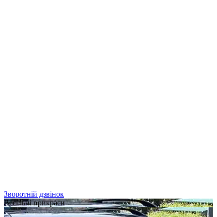
Зворотній дзвінок
Весільні прикраси