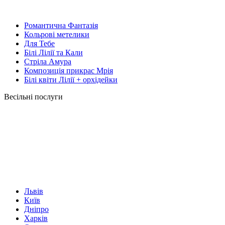
Романтична Фантазія
Кольрові метелики
Для Тебе
Білі Лілії та Кали
Стріла Амура
Композиція прикрас Мрія
Білі квіти Лілії + орхідейки
Весільні послуги
Львів
Київ
Дніпро
Харків