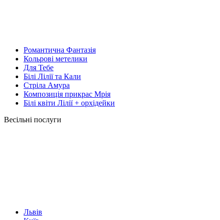
Романтична Фантазія
Кольрові метелики
Для Тебе
Білі Лілії та Кали
Стріла Амура
Композиція прикрас Мрія
Білі квіти Лілії + орхідейки
Весільні послуги
Львів