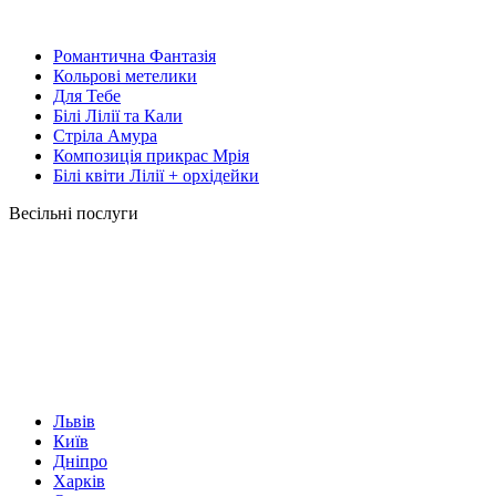
Романтична Фантазія
Кольрові метелики
Для Тебе
Білі Лілії та Кали
Стріла Амура
Композиція прикрас Мрія
Білі квіти Лілії + орхідейки
Весільні послуги
Львів
Київ
Дніпро
Харків