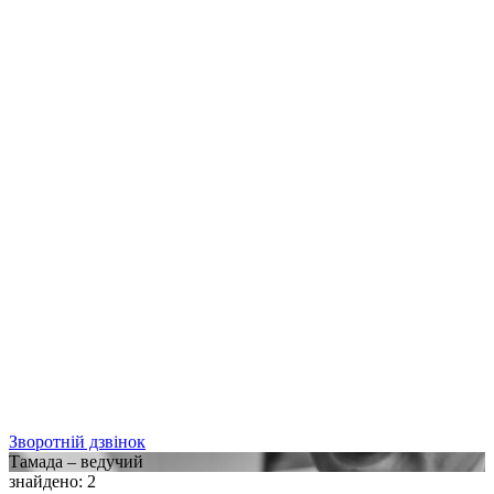
Зворотній дзвінок
Тамада – ведучий
знайдено
:
2