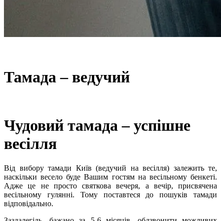
Тамада – ведучий
Чудовий тамада – успішне
весілля
Від вибору тамади Київ (ведучий на весілля) залежить те,
наскільки весело буде Вашим гостям на весільному бенкеті.
Адже це не просто святкова вечеря, а вечір, присвячена
весільному гулянні. Тому поставтеся до пошуків тамади
відповідально.
Заздалегідь, бажано за 5-6 місяців, обдзвонити можливих