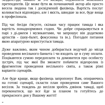
претендентів. Це може бути як починаючий актор або просто
весела людина так і досвідчений фахівець. Вартість послуг
коливається відповідно, але і якість, швидше за все, буде вища
в професіонала.
Під час бесіди з'ясуєте, скільки часу працює тамада і яка
вартість понаднормових годин. Чи добре спрацьовується в
парі з ді-джеєм і музикантами, чи запрошує він додатково
артистів - (шоу-балет, фокусника та ін.). Погодьте питання
якою апаратурою користується тамада.
Дуже важливо, яким чином добирається ведучий до місця
проведення весільного банкета і чи входить це в суму оплати.
Поцікавтеся сумою передоплати та домовитеся про особисту
зустріч, під час якої Ви зможете побачити відеоролик із
фрагментом проведення весільного свята, а також різні
варіанти сценаріїв.
Але буде краще, якщо фахівець запропонує Вам, опираючись
на готові сценарії, скласти план проведення саме Вашого
весілля. За тиждень до весілля зробіть дзвінок тамаді, щоб
переконатися, що все йде за планом та готуйтесь до
прекрасного дня у Вашому житті!
"