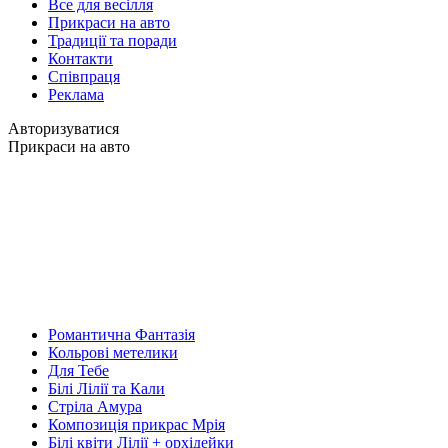
Все для весілля
Прикраси на авто
Традиції та поради
Контакти
Співпраця
Реклама
Авторизуватися
Прикраси на авто
Романтична Фантазія
Кольрові метелики
Для Тебе
Білі Лілії та Кали
Стріла Амура
Композиція прикрас Мрія
Білі квіти Лілії + орхідейки