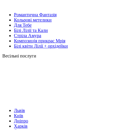
Романтична Фантазія
Кольрові метелики
Для Тебе
Білі Лілії та Кали
Стріла Амура
Композиція прикрас Мрія
Білі квіти Лілії + орхідейки
Весільні послуги
Львів
Київ
Дніпро
Харків