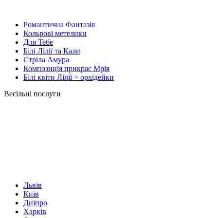
Романтична Фантазія
Кольрові метелики
Для Тебе
Білі Лілії та Кали
Стріла Амура
Композиція прикрас Мрія
Білі квіти Лілії + орхідейки
Весільні послуги
Львів
Київ
Дніпро
Харків