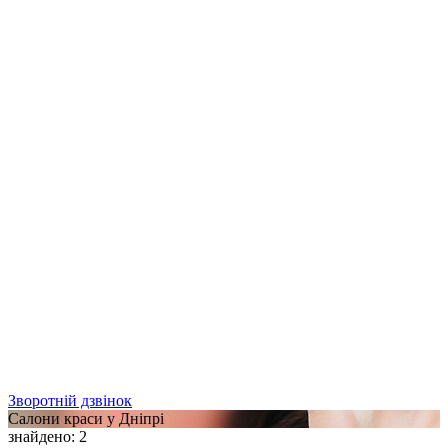
Зворотній дзвінок
Салони краси у Дніпрі
знайдено
:
2