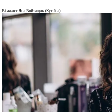
Візажист Яна Войтащик (Кутьїна)