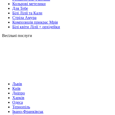
Кольрові метелики
Для Тебе
Білі Лілії та Кали
Стріла Амура
Композиція прикрас Мрія
Білі квіти Лілії + орхідейки
Весільні послуги
Львів
Київ
Дніпро
Харків
Одеса
Тернопіль
Івано-Франківськ