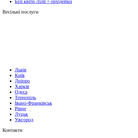
Білі квіти Лілії + орхідейки
Весільні послуги
Львів
Київ
Дніпро
Харків
Одеса
Тернопіль
Івано-Франківськ
Рівне
Луцьк
Ужгород
Контакти