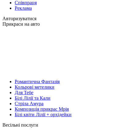
Співпраця
Реклама
Авторизуватися
Прикраси на авто
Романтична Фантазія
Кольрові метелики
Для Тебе
Білі Лілії та Кали
Стріла Амура
Композиція прикрас Мрія
Білі квіти Лілії + орхідейки
Весільні послуги