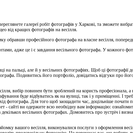
реглянете галереї робіт фотографів у Харкові, та зможете вибра
део від кращих фотографів на весілля.
ку обравши професійного фотографа на власне весілля, попередн
ами, адже це і є завдання весільного фотографа. У кожного фотог
чці на пальці, але й у весільних фотографіях. Щоб ці фотографії д
графа. Подивитись його портфоліо, довідатись відгуки про його 
сілля, вибір повинен бути зроблений на користь професіонала, а 
ування буде відбуватись як на вулиці, так і у приміщенні. І тре
хід фотографа. Для того щоб заощадити час, доцільніше почати п
рнет - сайті ви одержите всю необхідну вам інформацію: ознайоми
декількох весільних фотографах. Домовитесь про зустріч і визн
озйомку вашого весілля, виконувалися послуги з оформлення весі
оведіть предсвесільну фотосесію. Це переконає вас, що роботи, 