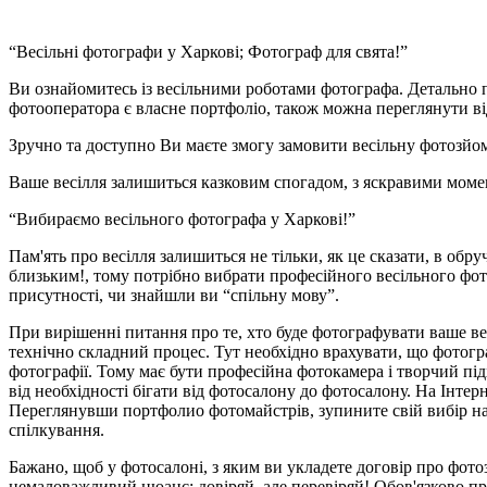
“Весільні фотографи у Харкові; Фотограф для свята!”
Ви ознайомитесь із весільними роботами фотографа. Детально пе
фотооператора є власне портфоліо, також можна переглянути ві
Зручно та доступно Ви маєте змогу замовити весільну фотозйом
Ваше весілля залишиться казковим спогадом, з яскравими момент
“Вибираємо весільного фотографа у Харкові!”
Пам'ять про весілля залишиться не тільки, як це сказати, в обру
близьким!, тому потрібно вибрати професійного весільного фото
присутності, чи знайшли ви “спільну мову”.
При вирішенні питання про те, хто буде фотографувати ваше ве
технічно складний процес. Тут необхідно врахувати, що фотограф
фотографії. Тому має бути професійна фотокамера і творчий під
від необхідності бігати від фотосалону до фотосалону. На Інте
Переглянувши портфолио фотомайстрів, зупините свій вибір на 
спілкування.
Бажано, щоб у фотосалоні, з яким ви укладете договір про фот
немаловажливий нюанс: довіряй, але перевіряй! Обов'язково пр