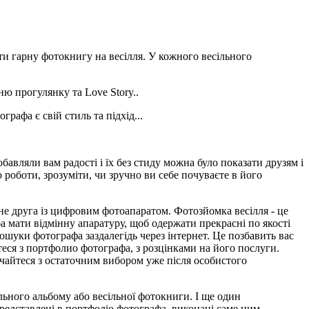
ти гарну фотокнигу на весілля. У кожного весільного
ю прогулянку та Love Story..
рафа є свій стиль та підхід...
обавляли вам радості і їх без стиду можна було показати друзям і
роботи, зрозуміти, чи зручно ви себе почуваєте в його
не друга із цифровим фотоапаратом. Фотозйомка весілля - це
ба мати відмінну апаратуру, щоб одержати прекрасні по якості
ошуки фотографа заздалегідь через інтернет. Це позбавить вас
теся з портфолио фотографа, з розцінками на його послуги.
ачайтеся з остаточним вибором уже після особистого
льного альбому або весільної фотокниги. І ще один
представлені в портфоліо фотографа, виконані саме цим