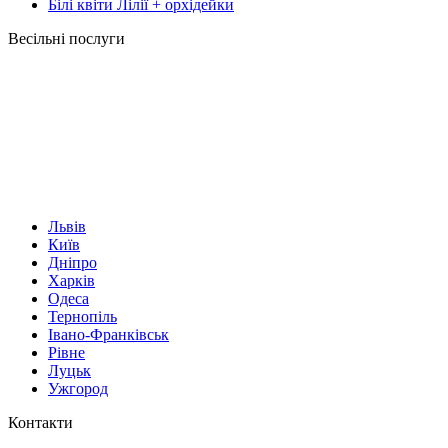
Білі квіти Лілії + орхідейки
Весільні послуги
Львів
Київ
Дніпро
Харків
Одеса
Тернопіль
Івано-Франківськ
Рівне
Луцьк
Ужгород
Контакти