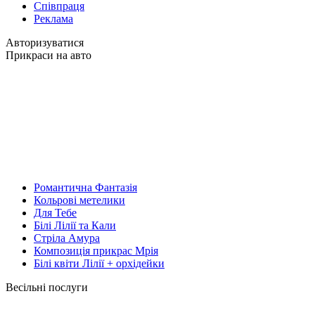
Співпраця
Реклама
Авторизуватися
Прикраси на авто
Романтична Фантазія
Кольрові метелики
Для Тебе
Білі Лілії та Кали
Стріла Амура
Композиція прикрас Мрія
Білі квіти Лілії + орхідейки
Весільні послуги