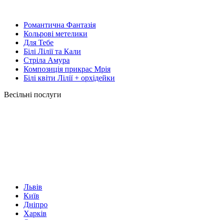
Романтична Фантазія
Кольрові метелики
Для Тебе
Білі Лілії та Кали
Стріла Амура
Композиція прикрас Мрія
Білі квіти Лілії + орхідейки
Весільні послуги
Львів
Київ
Дніпро
Харків