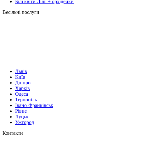
Білі квіти Лілії + орхідейки
Весільні послуги
Львів
Київ
Дніпро
Харків
Одеса
Тернопіль
Івано-Франківськ
Рівне
Луцьк
Ужгород
Контакти