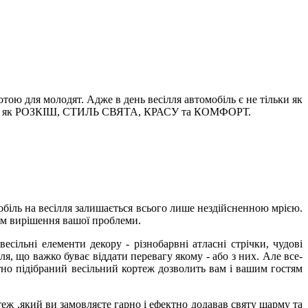
ою для молодят. Адже в день весілля автомобіль є не тільки як
кі риси, як РОЗКІШ, СТИЛЬ СВЯТА, КРАСУ та КОМФОРТ.
біль на весілля залишається всього лише нездійсненною мрією.
том вирішення вашої проблеми.
сільні елементи декору - різнобарвні атласні стрічки, чудові
ля, що важко буває віддати перевагу якому - або з них. Але все-
тно підібраний весільний кортеж дозволить вам і вашим гостям
теж ,який ви замовляєте гарно і ефектно додавав святу шарму та