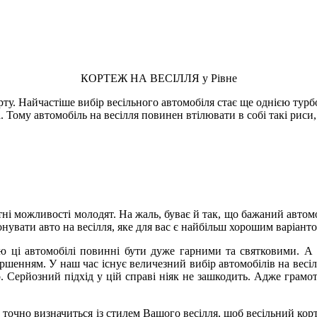
КОРТЕЖ НА ВЕСІЛЛЯ у Рівне
у. Найчастіше вибір весільного автомобіля стає ще однією турбот
свята. Тому автомобіль на весілля повинен втілювати в собі та
ні можливості молодят. На жаль, буває й так, що бажаний автомо
онувати авто на весілля, яке для вас є найбільш хорошим варіан
ю ці автомобілі повинні бути дуже гарними та святковими. А ве
ершенням. У наш час існує величезний вибір автомобілів на весіл
. Серйозний підхід у цій справі ніяк не зашкодить. Адже грамо
 точно визначиться із стилем Вашого весілля, щоб весільний кор