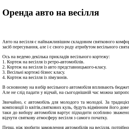
Оренда авто на весілля
Авто на весілля є найважливішим складовим святкового комфорт
засіб пересування, але і є свого роду атрибутом весільного 
Ось на ведемо декілька прикладів весільного кортежу:
1. Кортеж на весілля із ретро-автомобілів.
2. Кортеж на весілля із авто представницького-класу.
3. Весільні кортежі бізнес класу.
4. Кортеж на весілля із лімузинів.
В основному на вибір весільного автомобіля впливають бюджет
Але не слід падати у відчай, на сьогоднішній час можна запроп
Звичайно, є автомобіль для молодого та молодої. За традиціє
композиції із квітів,святкових куль, будуть відмінним його дов
таки до вибору автомобіля вартує підходити особливо зважено
відчути святкову атмосферу весілля з самого початку.
Перш, ніж зробити замовлення автомобілів на весілля, потрібно