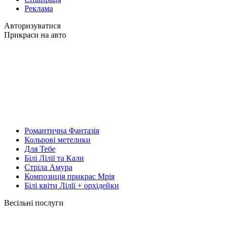
Реклама
Авторизуватися
Прикраси на авто
Романтична Фантазія
Кольрові метелики
Для Тебе
Білі Лілії та Кали
Стріла Амура
Композиція прикрас Мрія
Білі квіти Лілії + орхідейки
Весільні послуги