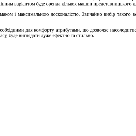
мінним варіантом буде оренда кількох машин представницького кл
смаком і максимальною досконалістю. Звичайно вибір такого ве
еобхідними для комфорту атрибутами, що дозволяє насолодитис
су, буде виглядати дуже ефектно та стильно.