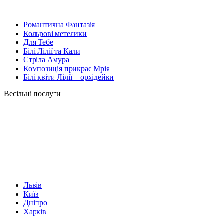
Романтична Фантазія
Кольрові метелики
Для Тебе
Білі Лілії та Кали
Стріла Амура
Композиція прикрас Мрія
Білі квіти Лілії + орхідейки
Весільні послуги
Львів
Київ
Дніпро
Харків