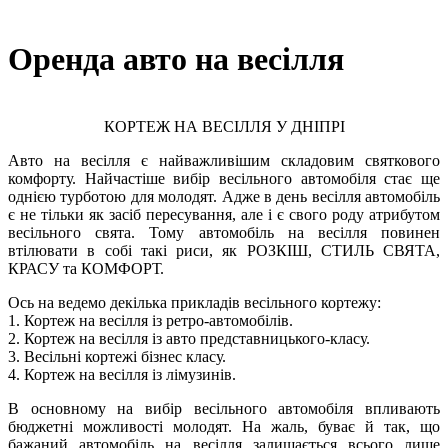
Оренда авто на весілля
КОРТЕЖ НА ВЕСІЛЛЯ У ДНІПРІ
Авто на весілля є найважливішим складовим святкового
комфорту. Найчастіше вибір весільного автомобіля стає ще
однією турботою для молодят. Адже в день весілля автомобіль
є не тільки як засіб пересування, але і є свого роду атрибутом
весільного свята. Тому автомобіль на весілля повинен
втілювати в собі такі риси, як РОЗКІШ, СТИЛЬ СВЯТА,
КРАСУ та КОМФОРТ.
Ось на ведемо декілька прикладів весільного кортежу:
1. Кортеж на весілля із ретро-автомобілів.
2. Кортеж на весілля із авто представницького-класу.
3. Весільні кортежі бізнес класу.
4. Кортеж на весілля із лімузинів.
В основному на вибір весільного автомобіля впливають
бюджетні можливості молодят. На жаль, буває й так, що
бажаний автомобіль на весілля залишається всього лише