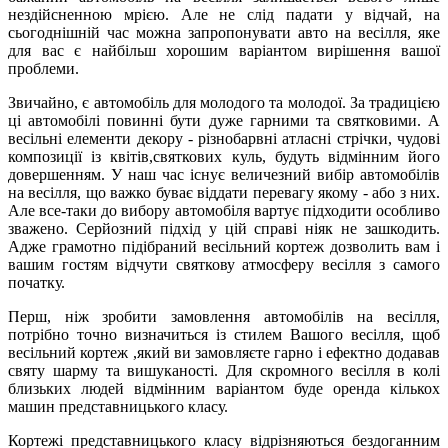
нездійсненною мрією. Але не слід падати у відчай, на
сьогоднішній час можна запропонувати авто на весілля, яке
для вас є найбільш хорошим варіантом вирішення вашої
проблеми.
Звичайно, є автомобіль для молодого та молодої. За традицією
ці автомобілі повинні бути дуже гарними та святковими. А
весільні елементи декору - різнобарвні атласні стрічки, чудові
композиції із квітів,святкових куль, будуть відмінним його
довершенням. У наш час існує величезний вибір автомобілів
на весілля, що важко буває віддати перевагу якому - або з них.
Але все-таки до вибору автомобіля вартує підходити особливо
зважено. Серйозний підхід у цій справі ніяк не зашкодить.
Адже грамотно підібраний весільний кортеж дозволить вам і
вашим гостям відчути святкову атмосферу весілля з самого
початку.
Перш, ніж зробити замовлення автомобілів на весілля,
потрібно точно визначиться із стилем Вашого весілля, щоб
весільний кортеж ,який ви замовляєте гарно і ефектно додавав
святу шарму та вишуканості. Для скромного весілля в колі
близьких людей відмінним варіантом буде оренда кількох
машин представницького класу.
Кортежі представницького класу відрізняються бездоганним