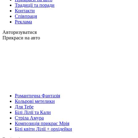
Традиції та поради
Контакти
Співпраця
Реклама
Авторизуватися
Прикраси на авто
Романтична Фантазія
Кольрові метелики
Для Тебе
Білі Лілії та Кали
Стріла Амура
Композиція прикрас Мрія
Білі квіти Лілії + орхідейки